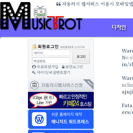
자동러시 웹서비스 이용시 모바일앱 
미디어 
방
War
아이디
No s
비밀번호
in/z
무료회원가입
보안로그인
아이디/비밀번호찾기
War
nclu
ajuj
Fata
ers/