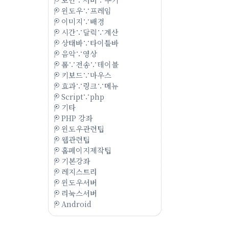
윈도우∵프레임
이미지∵배경
시간∵달력∵계산
상태바∵타이틀바
음악∵영상
폼∵전송∵테이블
키보드∵마우스
효과∵링크∵메뉴
Script∵php
기타
PHP 강좌
윈도우관련팁
웹관련팁
홈페이지제작팁
기본강좌
레지스트리
윈도우서버
리눅스서버
Android